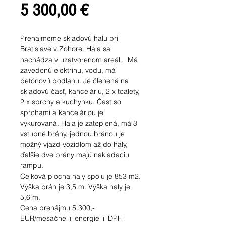
Cena
5 300,00 €
Prenajmeme skladovú halu pri
Bratislave v Zohore. Hala sa
nachádza v uzatvorenom areáli. Má
zavedenú elektrinu, vodu, má
betónovú podlahu. Je členená na
skladovú časť, kanceláriu, 2 x toalety,
2 x sprchy a kuchynku. Časť so
sprchami a kanceláriou je
vykurovaná. Hala je zateplená, má 3
vstupné brány, jednou bránou je
možný vjazd vozidlom až do haly,
ďalšie dve brány majú nakladaciu
rampu.
Celková plocha haly spolu je 853 m2.
Výška brán je 3,5 m. Výška haly je
5,6 m.
Cena prenájmu 5.300,-
EUR/mesačne + energie + DPH