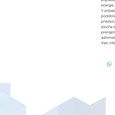
energie
V prípa
podobn
priestor
plocha s
prenájom
administ
Viac inf