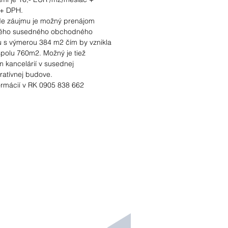
 + DPH.
de záujmu je možný prenájom
ého susedného obchodného
u s výmerou 384 m2 čím by vznikla
polu 760m2. Možný je tiež
 kancelárií v susednej
ratívnej budove.
ormácií v RK 0905 838 662