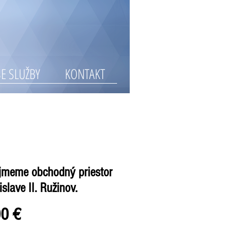
E SLUŽBY
KONTAKT
jmeme obchodný priestor
islave II. Ružinov.
Cena
00 €