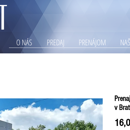
O NÁS
PREDAJ
PRENÁJOM
NAŠ
Prena
v Brat
16,