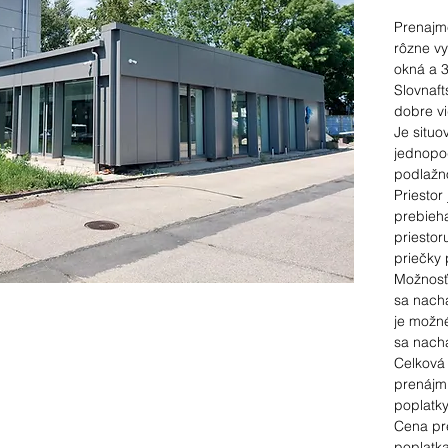
Prenajm
rôzne vy
okná a 
Slovnafts
dobre vi
Je situo
jednopod
podlažn
Priestor
prebieh
priestor
priečky 
Možnosť
sa nach
je možné
sa nach
Celková 
prenájm
poplatk
Cena pr
poplatk