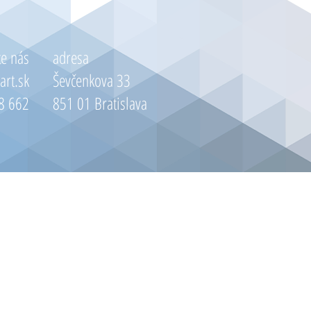
te nás
adresa
art.sk
Ševčenkova 33
8 662
851 01 Bratislava