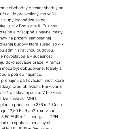
eme obchodný priestor vhodný na
užitie. Je presvetlený, má veľké
3 vstupy. Nachádza sa na
kej ulici v Bratislave II. Ružinov,
diteľné a prístupné z hlavnej cesty.
vaný na prízemí samostatnej
lažnej budovy ktorá susedí so 4 -
ou administratívnou budovou.
 je novostavba a v súčasnosti
ajú dokončovacie práce. V rámci
u môžu byť dobudované, toalety a
podľa potrieb nájomcu.
 prenájmu parkovacích miest ktoré
ádzajú pred objektom. Parkovanie
 tiež pri hlavnej ceste. V blízkosti
ádza zastávka MHD.
plocha priestoru je 376 m2. Cena
u je 12,50 EUR /m2 + servisné
y 3,50 EUR m2 + energie + DPH
enájmu spolu so servisnými
ami je 16,- EUR /m2/mesiac +