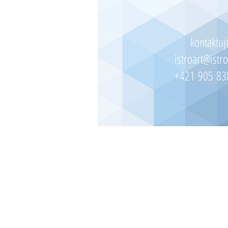
kontaktuj
istroart@istro
+421 905 83