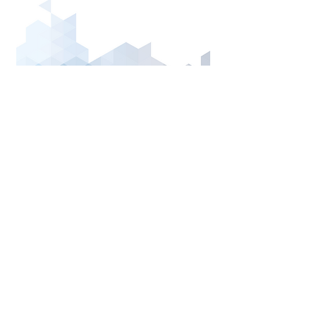
adresa
Ševčenkova 33
851 01 Bratislava
kontaktujte nás
istroart@istroart.sk