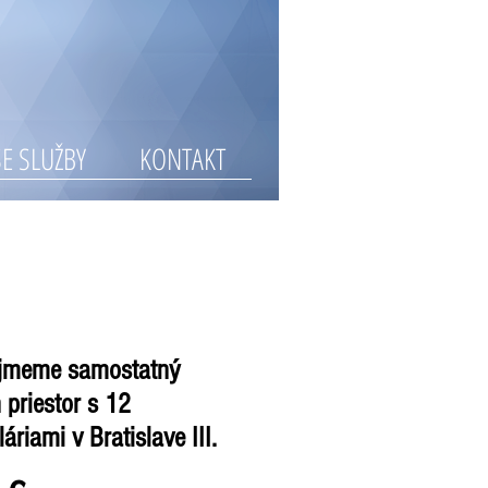
E SLUŽBY
KONTAKT
jmeme samostatný
 priestor s 12
áriami v Bratislave III.