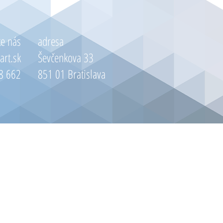
te nás
adresa
art.sk
Ševčenkova 33
8 662
851 01 Bratislava