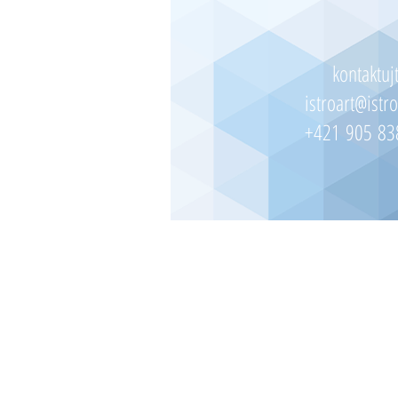
kontaktuj
istroart@istro
+421 905 83