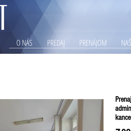
O NÁS
PREDAJ
PRENÁJOM
NAŠ
Prena
admin
kancel