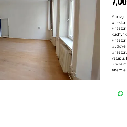
7,00
Prenajm
priestor 
Priestor
kuchynku
Priestor
budove 
priestor
vstupu.
prenájm
energie.