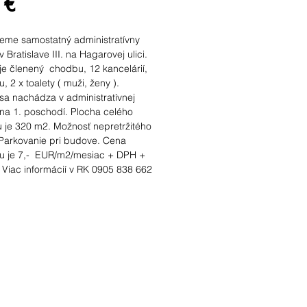
Cena
 €
eme samostatný administratívny
v Bratislave III. na Hagarovej ulici.
 je členený chodbu, 12 kancelárií,
, 2 x toalety ( muži, ženy ).
 sa nachádza v administratívnej
na 1. poschodí. Plocha celého
u je 320 m2. Možnosť nepretržitého
 Parkovanie pri budove. Cena
u je 7,- EUR/m2/mesiac + DPH +
 Viac informácií v RK 0905 838 662