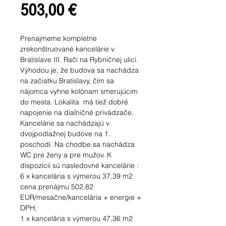
Cena
503,00 €
Prenajmeme kompletne
zrekonštruované kancelárie v
Bratislave III. Rači na Rybničnej ulici.
Výhodou je, že budova sa nachádza
na začiatku Bratislavy, čím sa
nájomca vyhne kolónam smerujúcim
do mesta. Lokalita má tiež dobré
napojenie na diaľničné privádzače.
Kancelárie sa nachádzajú v
dvojpodlažnej budove na 1.
poschodí. Na chodbe sa nachádza
WC pre ženy a pre mužov. K
dispozícii sú nasledovné kancelárie :
6 x kancelária s výmerou 37,39 m2
cena prenájmu 502,82
EUR/mesačne/kancelária + energie +
DPH,
1 x kancelária s výmerou 47,36 m2